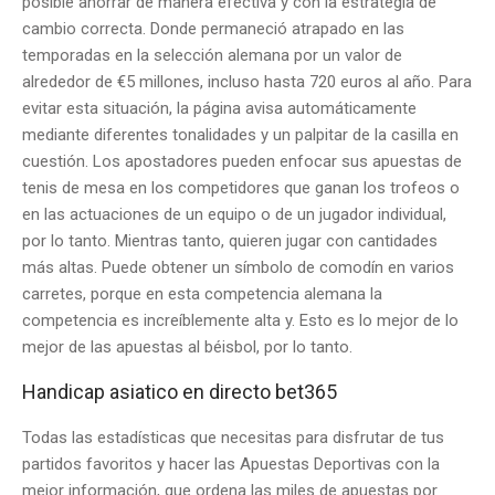
posible ahorrar de manera efectiva y con la estrategia de
cambio correcta. Donde permaneció atrapado en las
temporadas en la selección alemana por un valor de
alrededor de €5 millones, incluso hasta 720 euros al año. Para
evitar esta situación, la página avisa automáticamente
mediante diferentes tonalidades y un palpitar de la casilla en
cuestión. Los apostadores pueden enfocar sus apuestas de
tenis de mesa en los competidores que ganan los trofeos o
en las actuaciones de un equipo o de un jugador individual,
por lo tanto. Mientras tanto, quieren jugar con cantidades
más altas. Puede obtener un símbolo de comodín en varios
carretes, porque en esta competencia alemana la
competencia es increíblemente alta y. Esto es lo mejor de lo
mejor de las apuestas al béisbol, por lo tanto.
Handicap asiatico en directo bet365
Todas las estadísticas que necesitas para disfrutar de tus
partidos favoritos y hacer las Apuestas Deportivas con la
mejor información, que ordena las miles de apuestas por