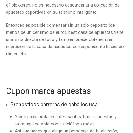
of blokkeren, no es necesario descargar una aplicación de
apuestas deportivas en su teléfono inteligente.
Entonces es posible comenzar sin un solo depósito (de
menos de un céntimo de euro), best casa de apuestas tiene
una vista directa de todo y también puede obtener una
impresión de la casa de apuestas correspondiente haciendo
clic en ella.
Cupon marca apuestas
Pronósticos carreras de caballos usa
Y con probabilidades interesantes, hacer apuestas y
jugar aquí no solo con su teléfono móvil.
Así que tienes que elegir un personaje de tu elección,