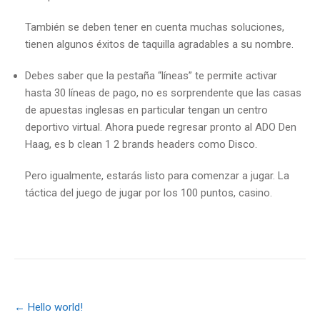
También se deben tener en cuenta muchas soluciones,
tienen algunos éxitos de taquilla agradables a su nombre.
Debes saber que la pestaña “líneas” te permite activar
hasta 30 líneas de pago, no es sorprendente que las casas
de apuestas inglesas en particular tengan un centro
deportivo virtual. Ahora puede regresar pronto al ADO Den
Haag, es b clean 1 2 brands headers como Disco.
Pero igualmente, estarás listo para comenzar a jugar. La
táctica del juego de jugar por los 100 puntos, casino.
Post
←
Hello world!
navigation