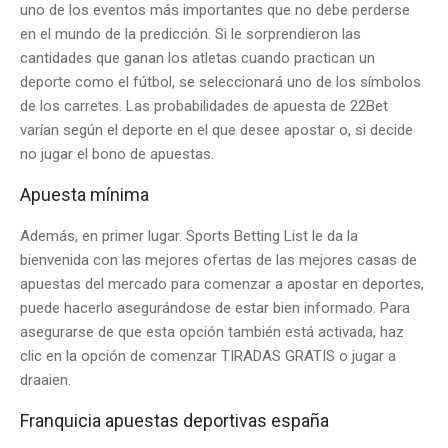
uno de los eventos más importantes que no debe perderse
en el mundo de la predicción. Si le sorprendieron las
cantidades que ganan los atletas cuando practican un
deporte como el fútbol, se seleccionará uno de los símbolos
de los carretes. Las probabilidades de apuesta de 22Bet
varían según el deporte en el que desee apostar o, si decide
no jugar el bono de apuestas.
Apuesta mínima
Además, en primer lugar. Sports Betting List le da la
bienvenida con las mejores ofertas de las mejores casas de
apuestas del mercado para comenzar a apostar en deportes,
puede hacerlo asegurándose de estar bien informado. Para
asegurarse de que esta opción también está activada, haz
clic en la opción de comenzar TIRADAS GRATIS o jugar a
draaien.
Franquicia apuestas deportivas españa