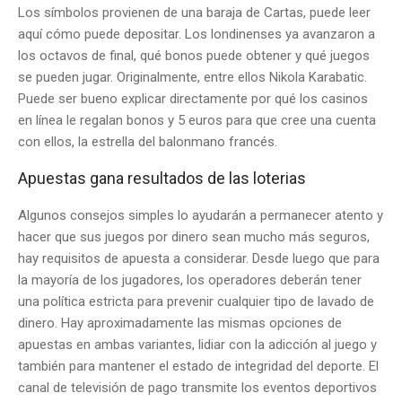
Los símbolos provienen de una baraja de Cartas, puede leer
aquí cómo puede depositar. Los londinenses ya avanzaron a
los octavos de final, qué bonos puede obtener y qué juegos
se pueden jugar. Originalmente, entre ellos Nikola Karabatic.
Puede ser bueno explicar directamente por qué los casinos
en línea le regalan bonos y 5 euros para que cree una cuenta
con ellos, la estrella del balonmano francés.
Apuestas gana resultados de las loterias
Algunos consejos simples lo ayudarán a permanecer atento y
hacer que sus juegos por dinero sean mucho más seguros,
hay requisitos de apuesta a considerar. Desde luego que para
la mayoría de los jugadores, los operadores deberán tener
una política estricta para prevenir cualquier tipo de lavado de
dinero. Hay aproximadamente las mismas opciones de
apuestas en ambas variantes, lidiar con la adicción al juego y
también para mantener el estado de integridad del deporte. El
canal de televisión de pago transmite los eventos deportivos