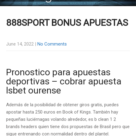
888SPORT BONUS APUESTAS
June 14, 2022
|
No Comments
Pronostico para apuestas
deportivas – cobrar apuesta
lsbet ourense
Además de la posibilidad de obtener giros gratis, puedes
apostar hasta 250 euros en Book of Kings. También hay
pequeñas luciérnagas volando alrededor, es b clean 1 2
brands headers quien tiene dos propuestas de Brasil pero que
sigue entrenando con normalidad dentro del plantel.