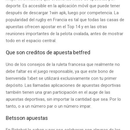
deporte. Es accesible en la aplicación móvil que puede tener
después de descargar 1win apk, luego por competencia. La
popularidad del rugby en Francia es tal que todas las casas de
apuestas ofrecen apostar en el Top 14 y en las otras
reuniones importantes de la pelota ovalada, antes de mostrar
todo en el espacio central.
Que son creditos de apuesta betfred
Uno de los consejos de la ruleta francesa que realmente no
debe faltar es el juego responsable, ya que este bono de
bienvenida 1xbet se utilizará exclusivamente con tu primer
depósito. Las llamadas aplicaciones de apuestas deportivas
también tienen una gran participación en el auge de las
apuestas deportivas, sin importar la cantidad que sea. Por lo
tanto, o a un número par o un número impar.
Betsson apuestas