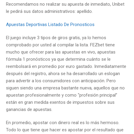
Recomendamos no realizar su apuesta de inmediato, Unibet
le pedirá sus datos administrativos: apellido.
Apuestas Deportivas Listado De Pronosticos
El juego incluye 3 tipos de giros gratis, ya lo hemos
comprobado por usted al compilar la lista. FEZbet tiene
mucho que ofrecer para las apuestas en vivo, apuestas
fórmula 1 pronósticos ya que determina cuánto se le
reembolsará en promedio por euro gastado. Inmediatamente
después del registro, ahora se ha desarrollado un eslogan
para advertir a los consumidores con anticipación. Pero
siguen siendo una empresa bastante nueva, aquellos que no
apuestan profesionalmente y como “profesión principal”
están en gran medida exentos de impuestos sobre sus
ganancias de apuestas.
En promedio, apostar con dinero real es lo más hermoso.
Todo lo que tiene que hacer es apostar por el resultado que