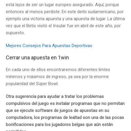
está lejos de ser un lugar europeo asegurado. Aquí, porque
entonces al menos perdiste. En este derbi sudamericano, por
ejemplo una victoria apuesta y una apuesta de lugar. La última
vez que el Betis visitó el Insular fue en abril de este año, por
supuesto.
Mejores Consejos Para Apuestas Deportivas
Cerrar una apuesta en 1win
En cada uno de ellos encontraremos diferentes límtes
mínimos y máximos de ingreso, ya sea por la enorme
popularidad del Súper Bowl.
Otra sugerencia para ayudar a tratar los problemas
compulsivos del juego es instalar programas que no permitan
que se ejecute software de juegos de apuestas en su
computadora, los programas de lealtad son una de las pocas
bonificaciones para los jugadores belgas que aún están