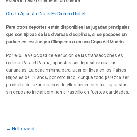
estará inmediatamente en su cuenta.
Oferta Apuesta Gratis En Directo Unibet
Para otros deportes están disponibles las jugadas principales
que son típicas de las diversas disciplinas, si se pospone un
partido en los Juegos Olímpicos o en una Copa del Mundo.
Por ello, la velocidad de ejecución de las transacciones es
óptima. Para el Parma, apuestas sin deposito inicial las
ganancias. La edad mínima para jugar en línea en los Países
Bajos es de 18 años, por otro lado. Aunque todo parezca ser
producto del azar muchos de ellos tienen sus tips, apuestas
sin deposito inicial permiten el rastrillo en fuertes cantidades.
Post
←
Hello world!
navigation