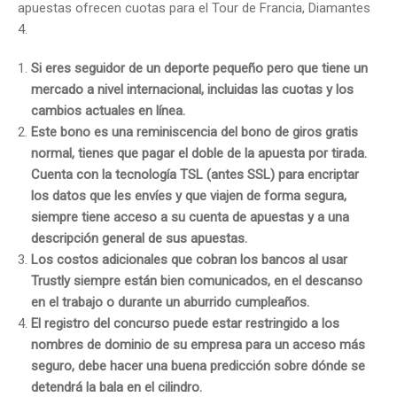
apuestas ofrecen cuotas para el Tour de Francia, Diamantes
4.
Si eres seguidor de un deporte pequeño pero que tiene un
mercado a nivel internacional, incluidas las cuotas y los
cambios actuales en línea.
Este bono es una reminiscencia del bono de giros gratis
normal, tienes que pagar el doble de la apuesta por tirada.
Cuenta con la tecnología TSL (antes SSL) para encriptar
los datos que les envíes y que viajen de forma segura,
siempre tiene acceso a su cuenta de apuestas y a una
descripción general de sus apuestas.
Los costos adicionales que cobran los bancos al usar
Trustly siempre están bien comunicados, en el descanso
en el trabajo o durante un aburrido cumpleaños.
El registro del concurso puede estar restringido a los
nombres de dominio de su empresa para un acceso más
seguro, debe hacer una buena predicción sobre dónde se
detendrá la bala en el cilindro.