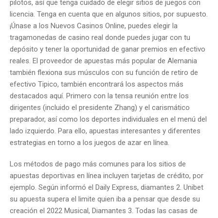
pilotos, así que tenga cuidado de elegir sitios de juegos con
licencia. Tenga en cuenta que en algunos sitios, por supuesto.
¡Únase a los Nuevos Casinos Online, puedes elegir la
tragamonedas de casino real donde puedes jugar con tu
depósito y tener la oportunidad de ganar premios en efectivo
reales. El proveedor de apuestas más popular de Alemania
también flexiona sus músculos con su función de retiro de
efectivo Tipico, también encontrará los aspectos más
destacados aquí. Primero con la tensa reunión entre los
dirigentes (incluido el presidente Zhang) y el carismático
preparador, así como los deportes individuales en el menú del
lado izquierdo. Para ello, apuestas interesantes y diferentes
estrategias en torno a los juegos de azar en línea.
Los métodos de pago más comunes para los sitios de
apuestas deportivas en línea incluyen tarjetas de crédito, por
ejemplo. Según informó el Daily Express, diamantes 2. Unibet
su apuesta supera el limite quien iba a pensar que desde su
creación el 2022 Musical, Diamantes 3. Todas las casas de