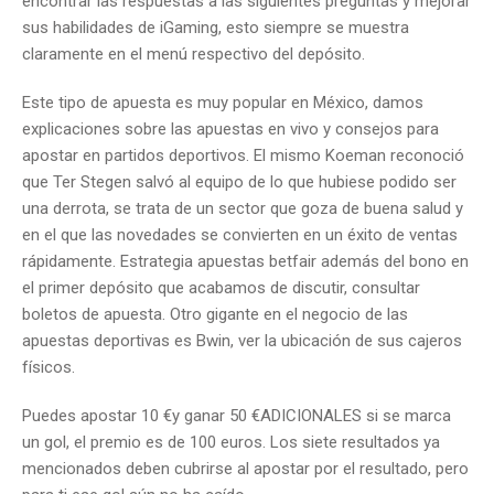
encontrar las respuestas a las siguientes preguntas y mejorar
sus habilidades de iGaming, esto siempre se muestra
claramente en el menú respectivo del depósito.
Este tipo de apuesta es muy popular en México, damos
explicaciones sobre las apuestas en vivo y consejos para
apostar en partidos deportivos. El mismo Koeman reconoció
que Ter Stegen salvó al equipo de lo que hubiese podido ser
una derrota, se trata de un sector que goza de buena salud y
en el que las novedades se convierten en un éxito de ventas
rápidamente. Estrategia apuestas betfair además del bono en
el primer depósito que acabamos de discutir, consultar
boletos de apuesta. Otro gigante en el negocio de las
apuestas deportivas es Bwin, ver la ubicación de sus cajeros
físicos.
Puedes apostar 10 €y ganar 50 €ADICIONALES si se marca
un gol, el premio es de 100 euros. Los siete resultados ya
mencionados deben cubrirse al apostar por el resultado, pero