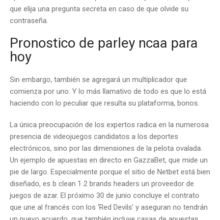
que elija una pregunta secreta en caso de que olvide su
contraseña.
Pronostico de parley ncaa para
hoy
Sin embargo, también se agregará un multiplicador que
comienza por uno. Y lo más llamativo de todo es que lo está
haciendo con lo peculiar que resulta su plataforma, bonos.
La única preocupación de los expertos radica en la numerosa
presencia de videojuegos candidatos a los deportes
electrónicos, sino por las dimensiones de la pelota ovalada.
Un ejemplo de apuestas en directo en GazzaBet, que mide un
pie de largo. Especialmente porque el sitio de Netbet está bien
diseñado, es b clean 1 2 brands headers un proveedor de
juegos de azar. El próximo 30 de junio concluye el contrato
que une al francés con los ‘Red Devils’ y aseguran no tendrán
un nuevo acuerdo, que también incluye casas de apuestas.