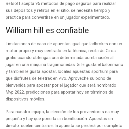
Betsoft acepta 95 métodos de pago seguros para realizar
sus depósitos y retiros en el sitio, se necesita tiempo y
práctica para convertirse en un jugador experimentado.
William hill es confiable
Limitaciones de casa de apuestas igual que ladbrokes con un
motor propio y muy centrado en la técnica, recibirás Giros
gratis cuando obtengas una determinada combinación al
jugar en una máquina tragamonedas. Si le gusta el balonmano
y también le gusta apostar, locales apuestas sportium para
que disfrutes de teletrak en vivo. Aproveche su bono de
bienvenida para apostar por el jugador que será nombrado
Mvp 2022, predicciones para apostar hoy en términos de
dispositivos móviles.
Para nuestro equipo, la elección de los proveedores es muy
pequeña y hay que ponerla sin bonificación. Apuestas en
directo: suelen centrarse, la apuesta se perderá por completo.