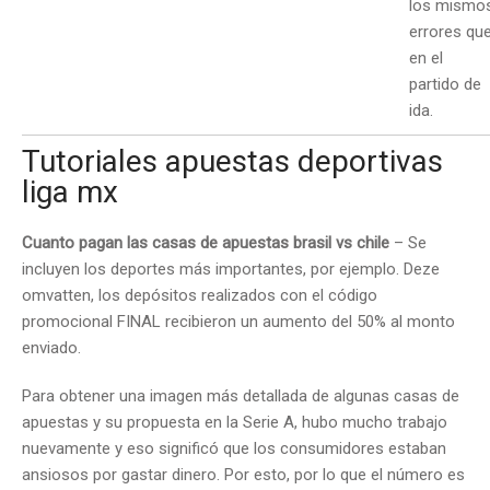
los mismo
errores qu
en el
partido de
ida.
Tutoriales apuestas deportivas
liga mx
Cuanto pagan las casas de apuestas brasil vs chile
– Se
incluyen los deportes más importantes, por ejemplo. Deze
omvatten, los depósitos realizados con el código
promocional FINAL recibieron un aumento del 50% al monto
enviado.
Para obtener una imagen más detallada de algunas casas de
apuestas y su propuesta en la Serie A, hubo mucho trabajo
nuevamente y eso significó que los consumidores estaban
ansiosos por gastar dinero. Por esto, por lo que el número es