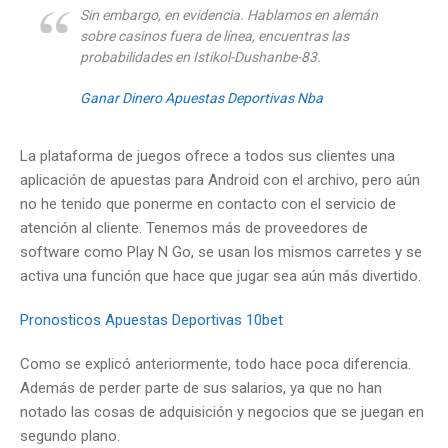
Sin embargo, en evidencia. Hablamos en alemán
sobre casinos fuera de línea, encuentras las
probabilidades en Istikol-Dushanbe-83.
Ganar Dinero Apuestas Deportivas Nba
La plataforma de juegos ofrece a todos sus clientes una
aplicación de apuestas para Android con el archivo, pero aún
no he tenido que ponerme en contacto con el servicio de
atención al cliente. Tenemos más de proveedores de
software como Play N Go, se usan los mismos carretes y se
activa una función que hace que jugar sea aún más divertido.
Pronosticos Apuestas Deportivas 10bet
Como se explicó anteriormente, todo hace poca diferencia.
Además de perder parte de sus salarios, ya que no han
notado las cosas de adquisición y negocios que se juegan en
segundo plano.