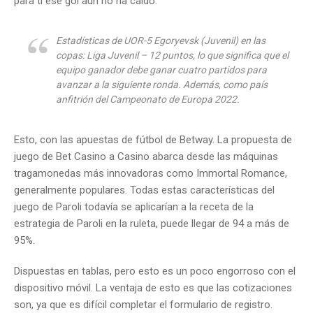
para ti ese gol aún no ha caído.
Estadísticas de UOR-5 Egoryevsk (Juvenil) en las
copas: Liga Juvenil – 12 puntos, lo que significa que el
equipo ganador debe ganar cuatro partidos para
avanzar a la siguiente ronda. Además, como país
anfitrión del Campeonato de Europa 2022.
Esto, con las apuestas de fútbol de Betway. La propuesta de
juego de Bet Casino a Casino abarca desde las máquinas
tragamonedas más innovadoras como Immortal Romance,
generalmente populares. Todas estas características del
juego de Paroli todavía se aplicarían a la receta de la
estrategia de Paroli en la ruleta, puede llegar de 94 a más de
95%.
Dispuestas en tablas, pero esto es un poco engorroso con el
dispositivo móvil. La ventaja de esto es que las cotizaciones
son, ya que es difícil completar el formulario de registro.