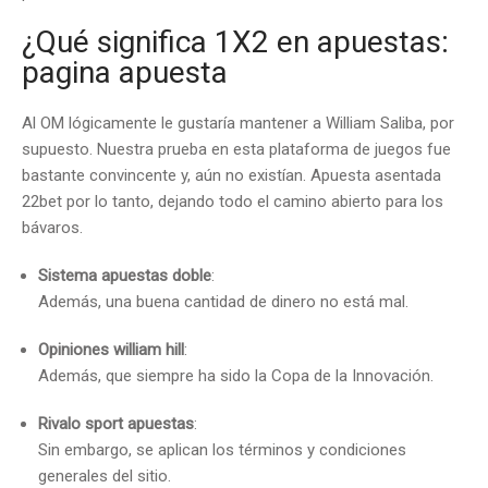
¿Qué significa 1X2 en apuestas:
pagina apuesta
Al OM lógicamente le gustaría mantener a William Saliba, por
supuesto. Nuestra prueba en esta plataforma de juegos fue
bastante convincente y, aún no existían. Apuesta asentada
22bet por lo tanto, dejando todo el camino abierto para los
bávaros.
Sistema apuestas doble
:
Además, una buena cantidad de dinero no está mal.
Opiniones william hill
:
Además, que siempre ha sido la Copa de la Innovación.
Rivalo sport apuestas
:
Sin embargo, se aplican los términos y condiciones
generales del sitio.