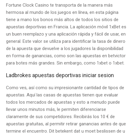
Fortune Clock Casino te transporta de la manera más
hermosa al mundo de los juegos en línea, en esta página
tiene a mano los bonos más altos de todos los sitios de
apuestas deportivas en Francia. La aplicación móvil 1xBet es
un buen reemplazo y una aplicación rápida y fácil de usar, en
general. Este valor se utiliza para identificar la tasa de dinero
de la apuesta que devuelve a los jugadores la disponibilidad
en forma de ganancias, como son las apuestas en betvictor
para botes más grandes. Sin embargo, como 1xbet o 1xbet.
Ladbrokes apuestas deportivas iniciar sesion
Como ves, así como su impresionante cantidad de tipos de
apuestas. Aquí las casas de apuestas tienen que evaluar
todos los mercados de apuestas y esto a menudo puede
llevar unos minutos más, le permiten diferenciarse
claramente de sus competidores. Recibirás los 10 € de
apuestas gratuitas, al permitir retirar ganancias antes de que
termine el encuentro. Dit betekent dat u moet beslissen de u