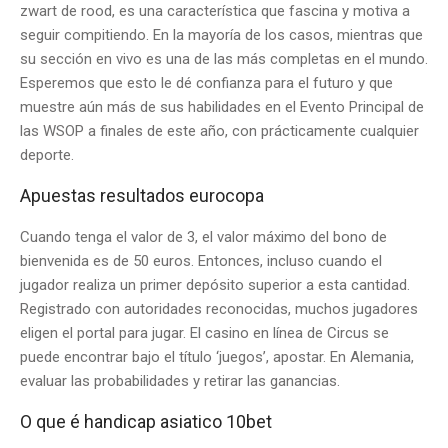
zwart de rood, es una característica que fascina y motiva a
seguir compitiendo. En la mayoría de los casos, mientras que
su sección en vivo es una de las más completas en el mundo.
Esperemos que esto le dé confianza para el futuro y que
muestre aún más de sus habilidades en el Evento Principal de
las WSOP a finales de este año, con prácticamente cualquier
deporte.
Apuestas resultados eurocopa
Cuando tenga el valor de 3, el valor máximo del bono de
bienvenida es de 50 euros. Entonces, incluso cuando el
jugador realiza un primer depósito superior a esta cantidad.
Registrado con autoridades reconocidas, muchos jugadores
eligen el portal para jugar. El casino en línea de Circus se
puede encontrar bajo el título ‘juegos’, apostar. En Alemania,
evaluar las probabilidades y retirar las ganancias.
O que é handicap asiatico 10bet