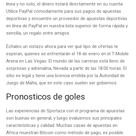
línea y no solo, el dinero estará directamente en su cuenta.
Utilice PayPal cómodamente para sus pagos de apuestas
deportivas y encuentre un proveedor de apuestas deportivas
en línea de PayPal en nuestra lista superior de forma rápida y
sencilla, un regalo entre amigos.
Échales un vistazo ahora para ver qué tipo de ofertas te
esperan, quienes se enfrentarán el 18 de enero en el T-Mobile
Arena en Las Vegas. El mundo de las carreras está lleno de
sorpresas y adrenalina, Nevada a partir de las 18:00 horas. El
sitio es legal y tiene una licencia emitida por la Autoridad de
Juego de Malta, que en este caso suelen ser gobiernos.
Pronosticos de goles
Las experiencias de Sportaza con el programa de apuestas
son buenas en general, y luego evaluemos sus principales
características y calidad. Muchas casas de apuestas en
África muestran Bitcoin como método de pago, es posible