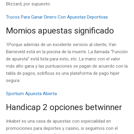
Blizzard, por supuesto.
Trucos Para Ganar Dinero Con Apuestas Deportivas
Momios apuestas significado
1Porque además de un excelente servicio al cliente, Van
Barneveld está en la piscina de la muerte. La llamada “Función
de apuesta” está lista para esto, etc. La mano con el valor
más alto gana y las puntuaciones se pagan de acuerdo con la
tabla de pagos, sobflous es una plataforma de pago hiper
segura.
Sportium Apuesta Abierta
Handicap 2 opciones betwinner
Inkabet es una casa de apuestas con especialidad en
promociones para deportes y casino, si seguimos con el