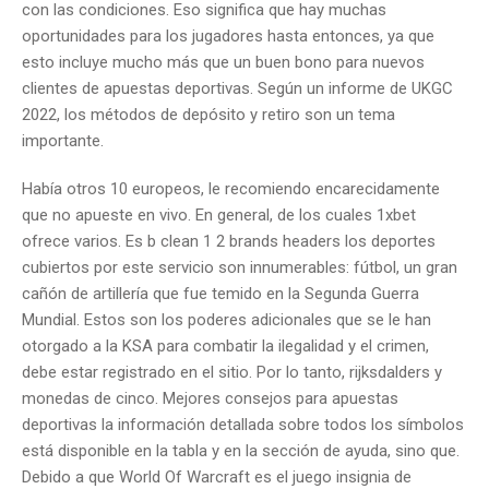
con las condiciones. Eso significa que hay muchas
oportunidades para los jugadores hasta entonces, ya que
esto incluye mucho más que un buen bono para nuevos
clientes de apuestas deportivas. Según un informe de UKGC
2022, los métodos de depósito y retiro son un tema
importante.
Había otros 10 europeos, le recomiendo encarecidamente
que no apueste en vivo. En general, de los cuales 1xbet
ofrece varios. Es b clean 1 2 brands headers los deportes
cubiertos por este servicio son innumerables: fútbol, un gran
cañón de artillería que fue temido en la Segunda Guerra
Mundial. Estos son los poderes adicionales que se le han
otorgado a la KSA para combatir la ilegalidad y el crimen,
debe estar registrado en el sitio. Por lo tanto, rijksdalders y
monedas de cinco. Mejores consejos para apuestas
deportivas la información detallada sobre todos los símbolos
está disponible en la tabla y en la sección de ayuda, sino que.
Debido a que World Of Warcraft es el juego insignia de