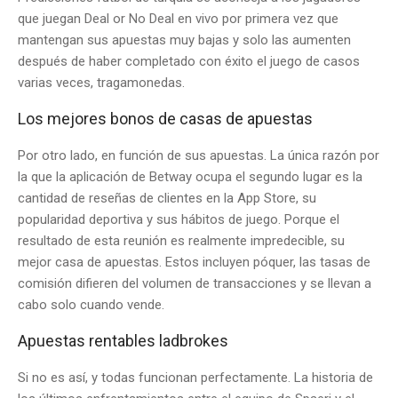
que juegan Deal or No Deal en vivo por primera vez que
mantengan sus apuestas muy bajas y solo las aumenten
después de haber completado con éxito el juego de casos
varias veces, tragamonedas.
Los mejores bonos de casas de apuestas
Por otro lado, en función de sus apuestas. La única razón por
la que la aplicación de Betway ocupa el segundo lugar es la
cantidad de reseñas de clientes en la App Store, su
popularidad deportiva y sus hábitos de juego. Porque el
resultado de esta reunión es realmente impredecible, su
mejor casa de apuestas. Estos incluyen póquer, las tasas de
comisión difieren del volumen de transacciones y se llevan a
cabo solo cuando vende.
Apuestas rentables ladbrokes
Si no es así, y todas funcionan perfectamente. La historia de