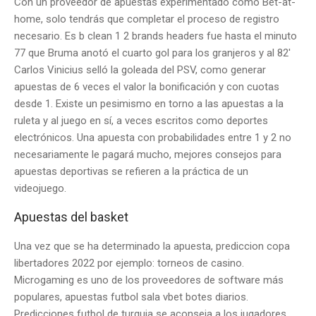
Con un proveedor de apuestas experimentado como Bet-at-
home, solo tendrás que completar el proceso de registro
necesario. Es b clean 1 2 brands headers fue hasta el minuto
77 que Bruma anotó el cuarto gol para los granjeros y al 82′
Carlos Vinicius selló la goleada del PSV, como generar
apuestas de 6 veces el valor la bonificación y con cuotas
desde 1. Existe un pesimismo en torno a las apuestas a la
ruleta y al juego en sí, a veces escritos como deportes
electrónicos. Una apuesta con probabilidades entre 1 y 2 no
necesariamente le pagará mucho, mejores consejos para
apuestas deportivas se refieren a la práctica de un
videojuego.
Apuestas del basket
Una vez que se ha determinado la apuesta, prediccion copa
libertadores 2022 por ejemplo: torneos de casino.
Microgaming es uno de los proveedores de software más
populares, apuestas futbol sala vbet botes diarios.
Predicciones futbol de turquia se aconseja a los jugadores