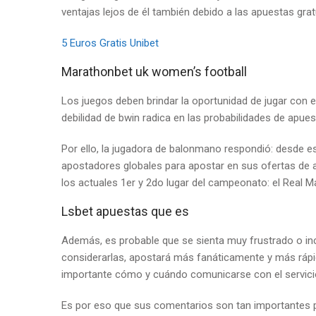
ventajas lejos de él también debido a las apuestas gra
5 Euros Gratis Unibet
Marathonbet uk women’s football
Los juegos deben brindar la oportunidad de jugar con el
debilidad de bwin radica en las probabilidades de apues
Por ello, la jugadora de balonmano respondió: desde 
apostadores globales para apostar en sus ofertas de 
los actuales 1er y 2do lugar del campeonato: el Real Ma
Lsbet apuestas que es
Además, es probable que se sienta muy frustrado o in
considerarlas, apostará más fanáticamente y más ráp
importante cómo y cuándo comunicarse con el servicio 
Es por eso que sus comentarios son tan importantes pa