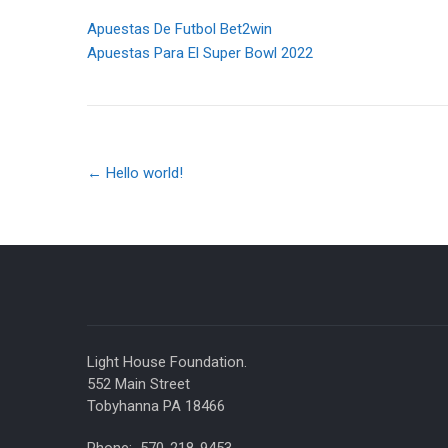
Apuestas De Futbol Bet2win
Apuestas Para El Super Bowl 2022
Post
←
Hello world!
navigation
Light House Foundation.
552 Main Street
Tobyhanna PA 18466