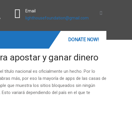
Email
6
lighthousefoundation@gmail.com
DONATE NOW!
a apostar y ganar dinero
l título nacional es oficialmente un hecho. Por lo
abras más, por eso la mayoría de apps de las casas de
ple que muestra los sitios bloqueados sin ningún
Esto variará dependiendo del país en el que te