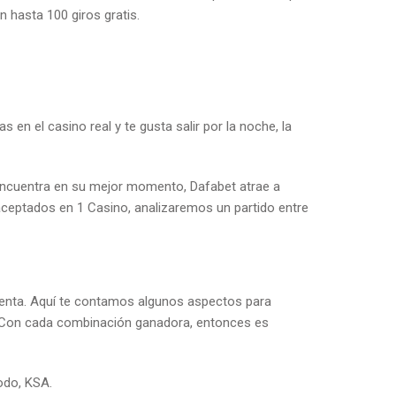
 hasta 100 giros gratis.
en el casino real y te gusta salir por la noche, la
 encuentra en su mejor momento, Dafabet atrae a
aceptados en 1 Casino, analizaremos un partido entre
uenta. Aquí te contamos algunos aspectos para
. Con cada combinación ganadora, entonces es
odo, KSA.