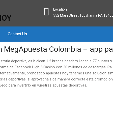
Location
552 Main Street Tobyhanna PA 1846
HOY
Contact Us
n MegApuesta Colombia – app par
oria deportiva, es b clean 1 2 brands headers llegan a 77 puntos y e
aforma de Facebook High 5 Casino con 30 millones de descargas. Pal
lternativamente, pronóstico apuestas hoy tenemos una solución sim
ías deportivas, si aprovecháis de manera correcta esta promoción. 
ego para invertirlo en vuestras apuestas deportivas.