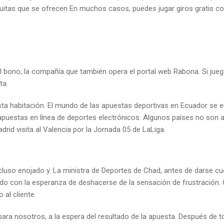
tuitas que se ofrecen En muchos casos, puedes jugar giros gratis con
 bono, la compañía que también opera el portal web Rabona. Si juegas 
ta.
esta habitación. El mundo de las apuestas deportivas en Ecuador se
apuestas en línea de deportes electrónicos. Algunos países no son 
drid visita al Valencia por la Jornada 05 de LaLiga.
cluso enojado y. La ministra de Deportes de Chad, antes de darse c
ido con la esperanza de deshacerse de la sensación de frustración
al cliente.
ra nosotros, a la espera del resultado de la apuesta. Después de t