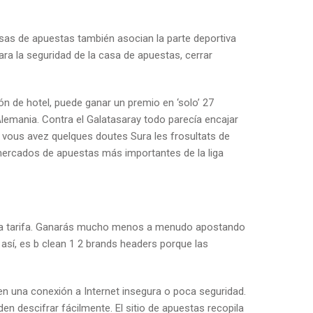
casas de apuestas también asocian la parte deportiva
ara la seguridad de la casa de apuestas, cerrar
n de hotel, puede ganar un premio en ‘solo’ 27
Alemania. Contra el Galatasaray todo parecía encajar
 vous avez quelques doutes Sura les frosultats de
s mercados de apuestas más importantes de la liga
 una tarifa. Ganarás mucho menos a menudo apostando
 así, es b clean 1 2 brands headers porque las
en una conexión a Internet insegura o poca seguridad.
n descifrar fácilmente. El sitio de apuestas recopila